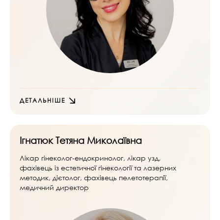
ДЕТАЛЬНІШЕ
Ігнатюк Тетяна Миколаївна
Лікар гінеколог-ендокринолог, лікар узд,
фахівець із естетичної гінекології та лазерних
методик, дієтолог, фахівець пелетотерапії,
медичний директор