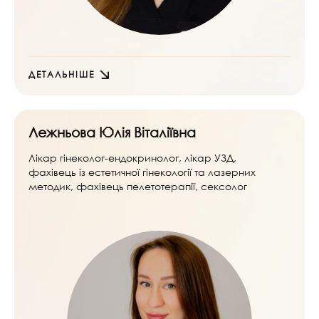
ДЕТАЛЬНІШЕ
Лежньова Юлія Віталіївна
Лікар гінеколог-ендокринолог, лікар УЗД,
фахівець із естетичної гінекології та лазерних
методик, фахівець пелетотерапії, сексолог