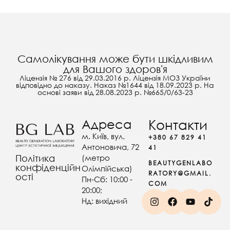
Самолікування може бути шкідливим
для Вашого здоров'я
Ліцензія № 276 від 29.03.2016 р. Ліцензія МОЗ України
відповідно до наказу. Наказ №1644 від 18.09.2023 р. На
основі заяви від 28.08.2023 р. №665/0/63-23
Адреса
Контакти
м. Київ, вул.
+380 67 829 41
Антоновича, 72
41
(метро
Політика
BEAUTYGENLABO
конфіденційн
Олімпійська)
RATORY@GMAIL.
ості
Пн-Сб: 10:00 -
COM
20:00;
Нд: вихідний