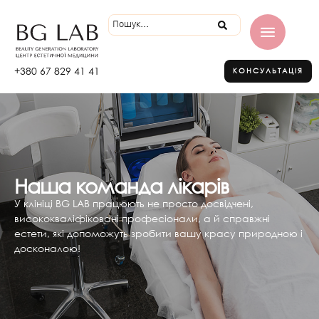
+380 67 829 41 41
КОНСУЛЬТАЦІЯ
Наша команда лікарів
У клініці BG LAB працюють не просто досвідчені,
висококваліфіковані професіонали, а й справжні
естети, які допоможуть зробити вашу красу природною і
досконалою!