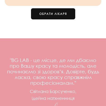
ОБРАТИ ЛІКАРЯ
"BG LAB - це місце, де ми дбаємо
про Вашу красу та молодість, але
починаємо зі здоров’я. Довірте, будь
ласка, свою красу справжнім
професіоналам."
Світлана Барсученко,
ідейна натхненниця