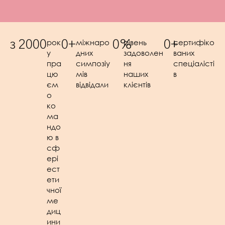
рок
міжнаро
рівень
сертифіко
з 
2000
0
+
0
%
0
+
у
дних
задоволен
ваних
пра
симпозіу
ня
спеціалісті
цю
мів
наших
в
єм
відвідали
клієнтів
о
ко
ма
ндо
ю в
сф
ері
ест
ети
чної
ме
диц
ини