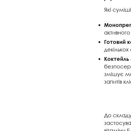
Які суміш
Монопре
активного
Готовий 
декількох
Коктейль
безпосер
змішує мо
запитів кл
До складу
застосува
вітаміни Е