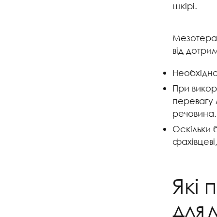
шкірі.
Мезотерап
від дотрим
Необхідно
При викор
перевагу
речовина.
Оскільки 
фахівцеві
Які
для 