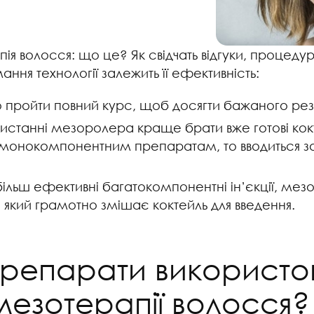
ія волосся: що це? Як свідчать відгуки, процедур
ання технології залежить її ефективність:
 пройти повний курс, щоб досягти бажаного резул
истанні мезоролера краще брати вже готові кокт
 монокомпонентним препаратам, то вводиться з
більш ефективні багатокомпонентні ін’єкції, ме
, який грамотно змішає коктейль для введення.
 препарати використо
мезотерапії волосся?