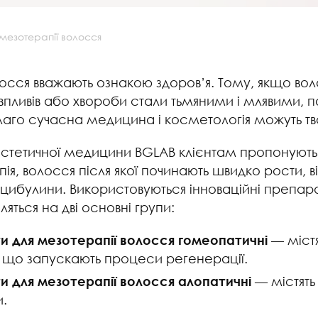
мезотерапії волосся
осся вважають ознакою здоров’я. Тому, якщо воло
 впливів або хвороби стали тьмяними і млявими, 
благо сучасна медицина і косметологія можуть тв
естетичної медицини BGLAB клієнтам пропонуют
ія, волосся після якої починають швидко рости, в
цибулини. Використовуються інноваційні препара
іляться на дві основні групи:
 для мезотерапії волосся гомеопатичні
— містя
 що запускають процеси регенерації.
 для мезотерапії волосся алопатичні
— містять 
и.