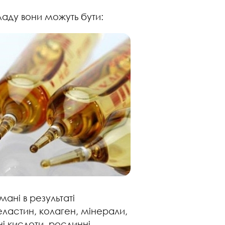
ладу вони можуть бути:
ані в результаті
 еластин, колаген, мінерали,
чні кислоти, рослинні