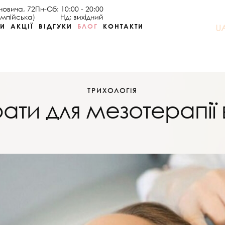
оновича, 72
Пн-Сб: 10:00 - 20:00
імпійська)
Нд: вихідний
НИ
АКЦІЇ
ВІДГУКИ
БЛОГ
КОНТАКТИ
U
ТРИХОЛОГІЯ
ти для мезотерапії