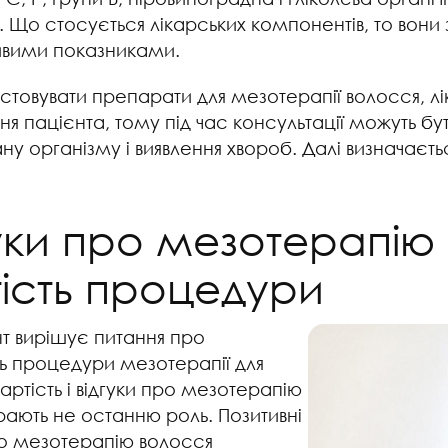
. Що стосується лікарських компонентів, то вони
ивими показниками.
истовувати препарати для мезотерапії волосся, лі
я пацієнта, тому під час консультації можуть бут
ну організму і виявлення хвороб. Далі визначаєтьс
уки про мезотерапію
тість процедури
нт вирішує питання про
ть процедури мезотерапії для
артість і відгуки про мезотерапію
рають не останню роль. Позитивні
ро мезотерапію волосся