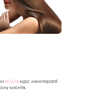
ини
BGLAB
курс мезотерапії
лу клієнтів.