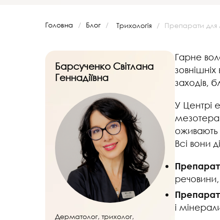
Головна
/
Блог
/
Трихологія
/
Препарати для 
Гарне вол
Барсученко Світлана
зовнішніх
Геннадіївна
заходів, 
У Центрі 
мезотерап
оживають 
Всі вони д
Препарати
речовини,
Препарати
і мінерал
Дерматолог, трихолог,