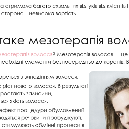
отримала багато схвальних відгуків від клієнтів і 
 сторона – невисока вартість.
таке мезотерапія во
езотерапія волосся
? Мезотерапія волосся — це 
 необхідні елементи безпосередньо до коренів. 
ореться з випадінням волосся.
ріст нового волосся. В результаті
ростають залисини,
ься якість волосся.
 ефект процедури обумовлений
водяться речовини пробуджують
 стимулюють обмінні процеси в