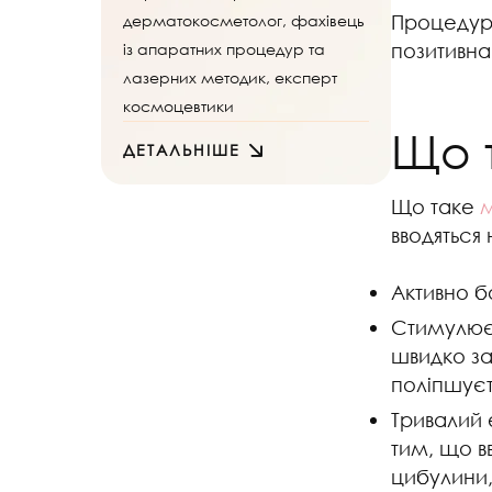
дерматокосметолог, фахівець
Процедура 
із апаратних процедур та
позитивна
лазерних методик, експерт
космоцевтики
Що 
ДЕТАЛЬНІШЕ
Що таке
м
вводяться
Активно б
Стимулює 
швидко за
поліпшуєт
Тривалий
тим, що в
цибулини,