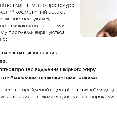
і не тільки тим, що процедура
жений косметичний ефект.
, які застосовуються,
но впливають на організм в
Тому проблеми вирішуються
но:
ться волосяний покрив.
па.
ється процес виділення шкірного жиру.
стає блискучим, шовковистими, живими.
на все це, пройдений в Центрі естетичної медиц
ся вартість має невелику і доступний широкому ко