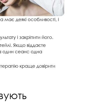
а має деякі особливості, і
ьтату і закріпити його.
ейлі. Якщо віддаєте
а один сеанс одна
зотерапію краще довірити
вують