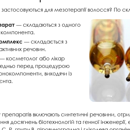
і застосовуються для мезотерапії волосся? По ск
парат
— складаються з одного
 компонента.
комплекс
— складається з
 активних речовин.
— косметолог або лікар
едньо перед процедурою
нокомпоненти, виходячи із
ієнта.
 препаратів включають синтетичні речовини, отрим
ння досягнень біотехнологій та генної інженерії,
, С, Р, групи В, піровиноградна і гліколева органі