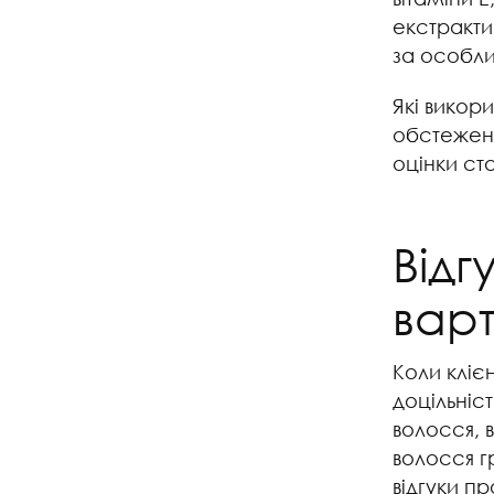
екстракти
за особл
Які викор
обстеженн
оцінки ста
Відг
вар
Коли кліє
доцільніс
волосся, в
волосся г
відгуки п