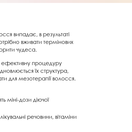
сся випадає, в результаті
потрібно вживати термінових
орити чудеса.
ь ефективну процедуру
ідновлюється їх структура,
ти для мезотерапії волосся.
ть міні-дози діючої
лікувальні речовини, вітаміни