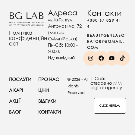
Адреса
Контакти
м. Київ, вул.
+380 67 829 41
Антоновича, 72
41
(метро
Політика
BEAUTYGENLABO
конфіденційн
Олімпійська)
RATORY@GMAIL.
ості
Пн-Сб: 10:00 -
COM
20:00;
Нд: вихідний
| Сайт
ПОСЛУГИ
ПРО НАС
© 2026 - All
створено MM
Rights
digital agency
ЛІКАРІ
ЦІНИ
Reserved
АКЦІЇ
ВІДГУКИ
CLICK HERE
БЛОГ
КОНТАКТИ