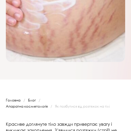
/
/
Головна
Блог
Апаратна косметологія
/
Як позбутися від розтяжок на тілі
Красиве доглянуте тіло завжди привертає увагу і
викликає захоплення. З’явилися розтяжки (стрії) не