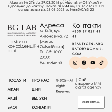
Ліцензія № 276 від 29.03.2016 р. Ліцензія МОЗ України
відповідно до наказу. Наказ №1644 від 18.09.2023 р. На
основі заяви від 28.08.2023 р. №665/0/63-23
Адреса
Контакти
м. Київ, вул.
+380 67 829 41
Антоновича, 72
41
(метро
Політика
BEAUTYGENLABO
конфіденційн
Олімпійська)
RATORY@GMAIL.
ості
Пн-Сб: 10:00 -
COM
20:00;
Нд: вихідний
| Сайт
ПОСЛУГИ
ПРО НАС
© 2026 - All
створено MM
Rights
digital agency
ЛІКАРІ
ЦІНИ
Reserved
АКЦІЇ
ВІДГУКИ
CLICK HERE
БЛОГ
КОНТАКТИ