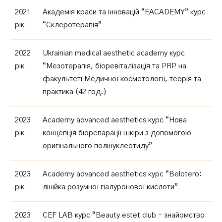
2021
Академія краси та інновацій “EACADEMY” курс
рік
“Склеротерапія”
2022
Ukrainian medical aesthetic academy курс
рік
“Мезотерапія, біоревіталізація та PRP на
факультеті Медичної косметології, теорія та
практика (42 год.)
2023
Academy advanced aesthetics курс “Нова
рік
концепція бюрепарації шкіри з допомогою
оригінального полінуклеотиду”
2023
Academy advanced aesthetics курс “Belotero:
рік
лінійка розумної гіалуронової кислоти”
2023
CEF LAB курс “Beauty estet club – знайомство