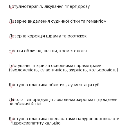
Ботулінотерапія, лікування гіпергідрозу
Лазерне видалення судинної сітки та гемангіом
Лазерна корекція шрамів та розтяжок
Чистки обличчя, пілінги, косметологія
Тестування шкіри за основними параметрами
(зволоженість, еластичність, жирність, кольоровість)
Контурна пластика обличчя, аугментація губ
Ліполіз і ліпоредукція локальних жирових відкладень
на обличчі й тілі
Контурна пластика препаратами гіалуронової кислоти
і гідроксиапатиту кальцію