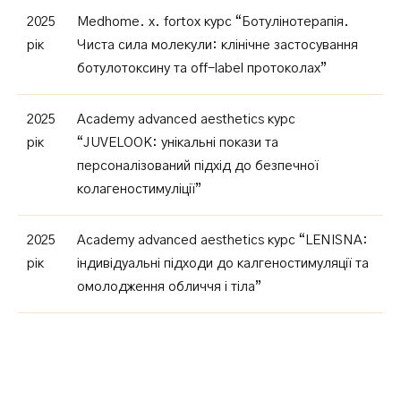
2025
Medhome. x. fortox курс “Ботулінотерапія.
рік
Чиста сила молекули: клінічне застосування
ботулотоксину та off-label протоколах”
2025
Academy advanced aesthetics курс
рік
“JUVELOOK: унікальні покази та
персоналізований підхід до безпечної
колагеностимуліції”
2025
Academy advanced aesthetics курс “LENISNA:
рік
індивідуальні підходи до калгеностимуляції та
омолодження обличчя і тіла”