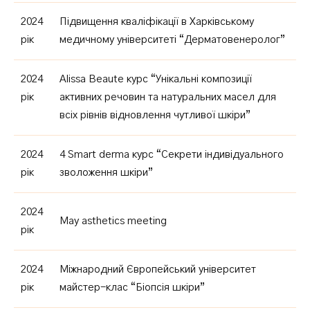
2024
Підвищення кваліфікації в Харківському
рік
медичному університеті “Дерматовенеролог”
2024
Alissa Beaute курс “Унікальні композиції
рік
активних речовин та натуральних масел для
всіх рівнів відновлення чутливої шкіри”
2024
4 Smart derma курс “Секрети індивідуального
рік
зволоження шкіри”
2024
May asthetics meeting
рік
2024
Міжнародний Європейський університет
рік
майстер-клас “Біопсія шкіри”