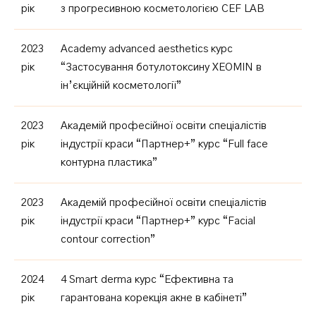
рік
з прогресивною косметологією CEF LAB
2023
Academy advanced aesthetics курс
рік
“Застосування ботулотоксину XEOMIN в
ін’єкційній косметології”
2023
Академій професійної освіти спеціалістів
рік
індустрії краси “Партнер+” курс “Full face
контурна пластика”
2023
Академій професійної освіти спеціалістів
рік
індустрії краси “Партнер+” курс “Facial
contour correction”
2024
4 Smart derma курс “Ефективна та
рік
гарантована корекція акне в кабінеті”