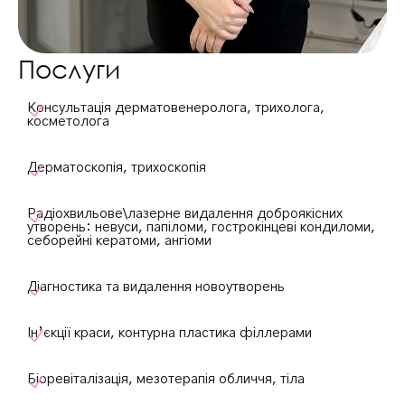
Послуги
Консультація дерматовенеролога, трихолога,
косметолога
Дерматоскопія, трихоскопія
Радіохвильове\лазерне видалення доброякісних
утворень: невуси, папіломи, гострокінцеві кондиломи,
себорейні кератоми, ангіоми
Діагностика та видалення новоутворень
Ін’єкції краси, контурна пластика філлерами
Біоревіталізація, мезотерапія обличчя, тіла