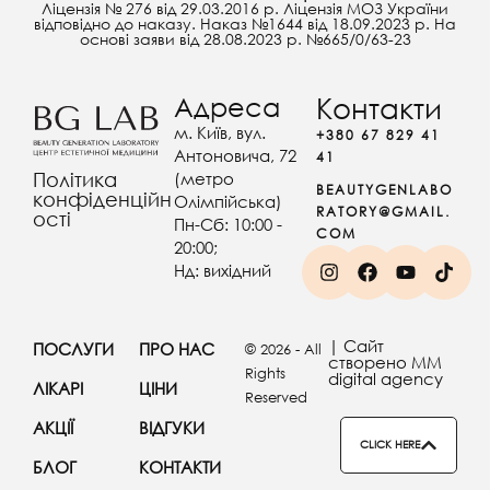
Ліцензія № 276 від 29.03.2016 р. Ліцензія МОЗ України
відповідно до наказу. Наказ №1644 від 18.09.2023 р. На
основі заяви від 28.08.2023 р. №665/0/63-23
Адреса
Контакти
м. Київ, вул.
+380 67 829 41
Антоновича, 72
41
(метро
Політика
BEAUTYGENLABO
конфіденційн
Олімпійська)
RATORY@GMAIL.
ості
Пн-Сб: 10:00 -
COM
20:00;
Нд: вихідний
| Сайт
ПОСЛУГИ
ПРО НАС
© 2026 - All
створено MM
Rights
digital agency
ЛІКАРІ
ЦІНИ
Reserved
АКЦІЇ
ВІДГУКИ
CLICK HERE
БЛОГ
КОНТАКТИ