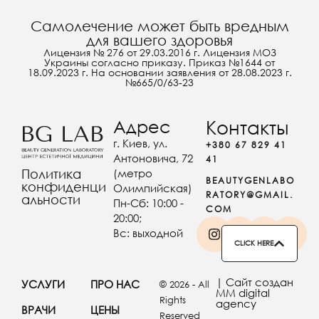
Самолечение может быть вредным
для вашего здоровья
Лицензия № 276 от 29.03.2016 г. Лицензия МОЗ
Украины согласно приказу. Приказ №1644 от
18.09.2023 г. На основании заявления от 28.08.2023 г.
№665/0/63-23
Адрес
Контакты
г. Киев, ул.
+380 67 829 41
Антоновича, 72
41
(метро
Политика
BEAUTYGENLABO
конфиденци
Олимпийская)
RATORY@GMAIL.
альности
Пн-Сб: 10:00 -
COM
20:00;
Вс: выходной
CLICK HERE
| Сайт создан
УСЛУГИ
ПРО НАС
© 2026 - All
MM digital
Rights
agency
ВРАЧИ
ЦЕНЫ
Reserved