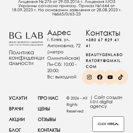
Лицензия № 276 от 29.03.2016 г. Лицензия МОЗ
Украины согласно приказу. Приказ №1644 от
18.09.2023 г. На основании заявления от 28.08.2023 г.
№665/0/63-23
Адрес
Контакты
г. Киев, ул.
+380 67 829 41
Антоновича, 72
41
(метро
Политика
BEAUTYGENLABO
конфиденци
Олимпийская)
RATORY@GMAIL.
альности
Пн-Сб: 10:00 -
COM
20:00;
Вс: выходной
| Сайт создан
УСЛУГИ
ПРО НАС
© 2026 - All
MM digital
Rights
agency
ВРАЧИ
ЦЕНЫ
Reserved
АКЦИИ
ОТЗЫВЫ
CLICK HERE
БЛОГ
КОНТАКТЫ