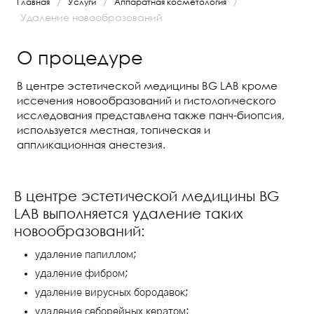
/
/
/
Главная
Услуги
Аппаратная косметология
Удаление новообразований
О процедуре
В центре эстетической медицины BG LAB кроме
иссечения новообразований и гистологического
исследования представлена также панч-биопсия,
используется местная, топическая и
аппликационная анестезия.
В центре эстетической медицины BG
LAB выполняется удаление таких
новообразований:
удаление папиллом;
удаление фибром;
удаление вирусных бородавок;
удаление себорейных кератом;